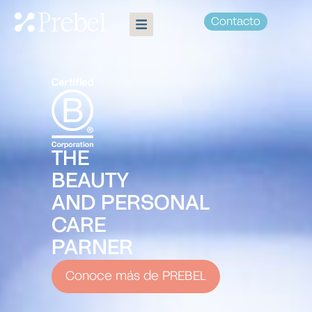
Contacto
THE
BEAUTY
AND PERSONAL
CARE
PARNER
Conoce más de PREBEL