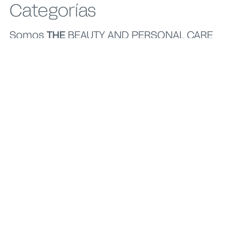
Categorías
Somos
THE
BEAUTY AND PERSONAL CARE
PARTNER
para las marcas líderes del
mundo.
Hair Care
Sun Care
Nuestra oferta incluye
Desarrollamos y
diversas formas
producimos
cosméticas adaptadas
protectores solares
a todas las
multifuncionales con
necesidades capilares
filtros UV regulados
Desarrollamos rutinas