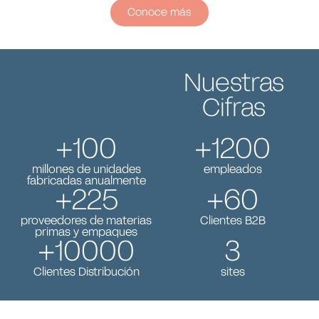
Conoce más
Nuestras
Cifras
+
100
+
1200
millones
de unidades
empleados
fabricadas
anualmente
+
225
+
60
proveedores
de materias
Clientes
B2B
primas
y empaques
+
10000
3
Clientes
Distribución
sites